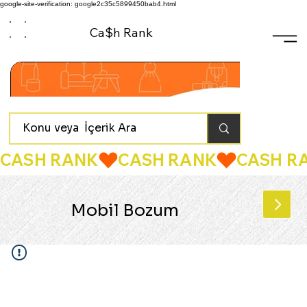
google-site-verification: google2c35c5899450bab4.html
Ca$h Rank
CASH RANK
Mobil Bozum