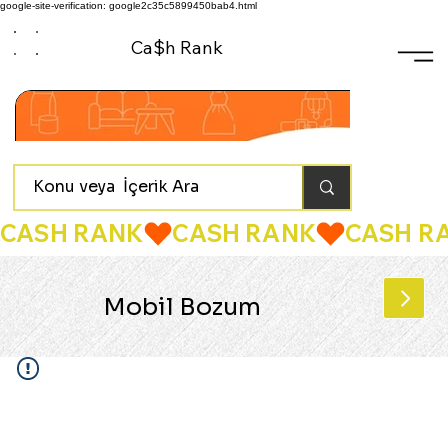
google-site-verification: google2c35c5899450bab4.html
Ca$h Rank
CASH RANK
Mobil Bozum