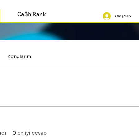
Ca$h Rank
Giriş Yap
Konularım
ndı
0
en iyi cevap