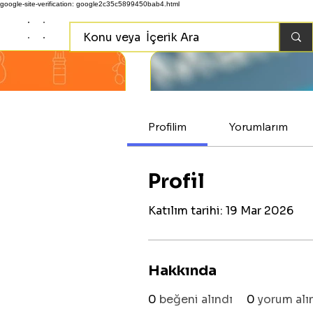
google-site-verification: google2c35c5899450bab4.html
Profilim
Yorumlarım
Profil
Katılım tarihi: 19 Mar 2026
Hakkında
0
beğeni alındı
0
yorum alı