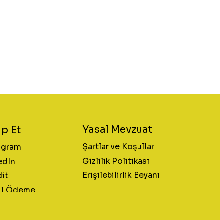
Yasal Mevzuat
ip Et
Şartlar ve Koşullar
agram
Gizlilik Politikası
edIn
Erişilebilirlik Beyanı
it
il Ödeme