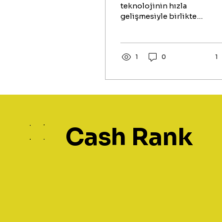
teknolojinin hızla
gelişmesiyle birlikte
finansal işlemlerimizi
gerçekleştirmek için
kullandığımız
yöntemler de büyük
1
0
1
bir değişim gösterdi.
Artık cüzdan taşımak,
banka sıralarında
beklemek ya da
karmaşık kredi
süreçleriyle uğraşmak
Cash Rank
yerine, akıllı
telefonlarımız
üzerinden pek çok
işlemi saniyeler içinde
halledebiliyoruz. İşte
tam bu noktada
hayatımıza giren ve
dijital dönüşümün en
önemli halkalarından