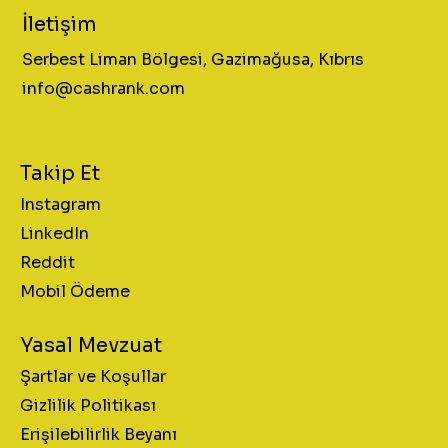
İletişim
Serbest Liman Bölgesi, Gazimağusa, Kıbrıs
info@cashrank.com
Takip Et
Instagram
LinkedIn
Reddit
Mobil Ödeme
Yasal Mevzuat
Şartlar ve Koşullar
Gizlilik Politikası
Erişilebilirlik Beyanı