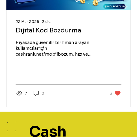
22 Mar 2026
∙
2
dk.
Dijital Kod Bozdurma
Piyasada güvenilir bir liman arayan
kullanıcılar için
cashrank.net/mobilbozum, hızı ve
şeffaflığıyla ön plana çıkıyor. Eğer siz de
elinizdeki bakiyeyi değerlendirmek
istiyorsanız, bu süreçte dikkat etmeniz
gerekenleri ve avantajları bu yazıda
bulabilirsiniz.
7
0
3
Cash