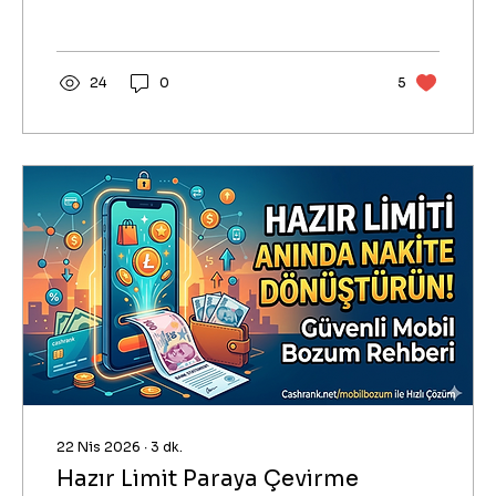
bakiyenizi nakite dönüştürmek
istediğinizde, güvenilir bir platform
bulmak hayati önem taşıyor
24
0
5
22 Nis 2026
∙
3
dk.
Hazır Limit Paraya Çevirme