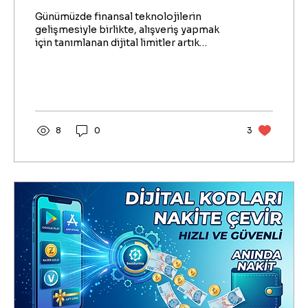
Günümüzde finansal teknolojilerin
gelişmesiyle birlikte, alışveriş yapmak
için tanımlanan dijital limitler artık
sadece mağaza harcamalarıyla sınırlı
kalmıyor. Birçok kullanıcı, acil nakit
ihtiyaçlarını karşılamak adına operatörler
veya çeşitli uygulamalar tarafından
kendilerine sunulan bu bakiyeleri
değerlendirmenin yollarını arıyor.
8
0
3