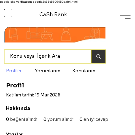
google-site-verification: google2c35c5899450bab4.html
Ca$h Rank
Profilim
Yorumlarım
Konularım
Profil
Katılım tarihi: 19 Mar 2026
Hakkında
0
beğeni alındı
0
yorum alındı
0
en iyi cevap
Yazılar