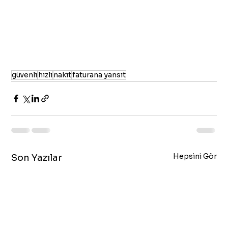
güvenli
hızlı
nakit
faturana yansıt
Hepsini Gör
Son Yazılar