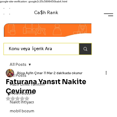
google-site-verification: google2c35c5899450bab4.html
Ca$h Rank
All Posts
Rüya Aylin Çınar
11 Mar
2 dakikada okunur
All Posts
Faturana Yansıt Nakite
Hazır Limit Tanıtım
Çevirme
Mobil Bozum
5 üzerinden NaN yıldız
Nakit İhtiyacı
mobil bozum