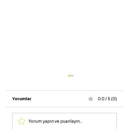
Yorumlar
0.0 / 5 (0)
Yorum yapın ve puanlayın...
Mobil Limitten Nakit Alma