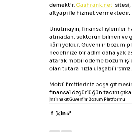
demektir. 
Cashrank.net
  sites
altyapı ile hizmet vermektedir.
Unutmayın, finansal işlemler hat
atmadan, sektörün bilinen ve g
kârlı yoldur. Güvenilir bozum p
hedefinize bir adım daha yakla
atarak mobil ödeme bozum işleml
olan tutara hızla ulaşabilirsiniz.
Mobil limitleriniz boşa gitmesi
finansal özgürlüğün tadını çıka
hızlı
nakit
Güvenilir Bozum Platformu