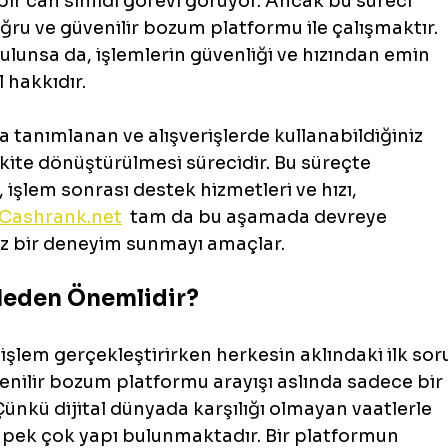
a bir can simidi görevi görüyor. Ancak bu süreci 
ğru ve güvenilir bozum platformu ile çalışmaktır. 
lunsa da, işlemlerin güvenliği ve hızından emin 
 hakkıdır.
a tanımlanan ve alışverişlerde kullanabildiğiniz 
akite dönüştürülmesi sürecidir. Bu süreçte 
, işlem sonrası destek hizmetleri ve hızı, 
Cashrank.net
  tam da bu aşamada devreye 
suz bir deneyim sunmayı amaçlar.
eden Önemlidir?
 işlem gerçekleştirirken herkesin aklındaki ilk sor
nilir bozum platformu arayışı aslında sadece bir 
 Çünkü dijital dünyada karşılığı olmayan vaatlerle 
n pek çok yapı bulunmaktadır. Bir platformun 