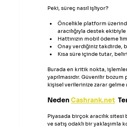
Peki, süreç nasıl işliyor?
Öncelikle platform üzerinde
aracılığıyla destek ekibiyle
Hattınızın mobil ödeme limi
Onay verdiğiniz takdirde, b
Kısa süre içinde tutar, beli
Burada en kritik nokta, işlemler
yapılmasıdır. Güvenilir bozum p
kişisel verilerinize zarar gelm
Neden 
Cashrank.net
  T
Piyasada birçok aracılık sites
ve satış odaklı bir yaklaşımla 