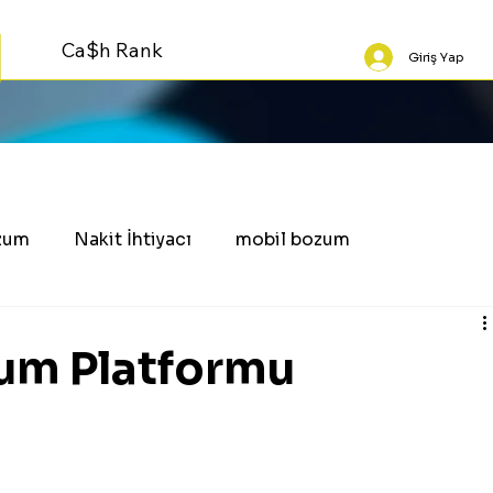
Ca$h Rank
Giriş Yap
zum
Nakit İhtiyacı
mobil bozum
zum Platformu