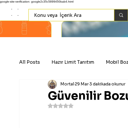
google-site-verification: google2c35c5899450bab4.html
All Posts
Hazır Limit Tanıtım
Mobil Bo
Mortal
29 Mar
3 dakikada okunur
Güvenilir Bo
5 üzerinden NaN yıldız