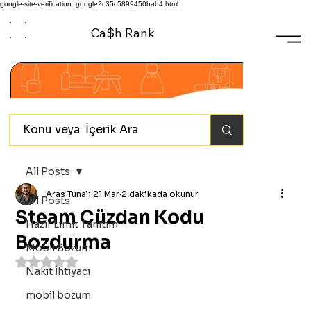
google-site-verification: google2c35c5899450bab4.html
Ca$h Rank
All Posts
Aras Tunalı
21 Mar
2 dakikada okunur
All Posts
Steam Cüzdan Kodu
Hazır Limit Tanıtım
Bozdurma
Mobil Bozum
5 üzerinden NaN yıldız
Nakit İhtiyacı
mobil bozum