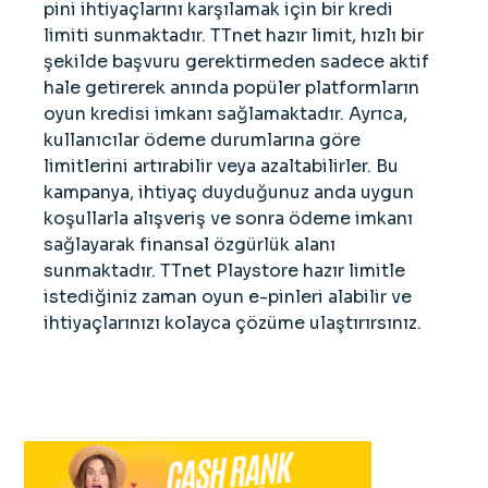
pini ihtiyaçlarını karşılamak için bir kredi 
limiti sunmaktadır. TTnet hazır limit, hızlı bir 
şekilde başvuru gerektirmeden sadece aktif 
hale getirerek anında popüler platformların 
oyun kredisi imkanı sağlamaktadır. Ayrıca, 
kullanıcılar ödeme durumlarına göre 
limitlerini artırabilir veya azaltabilirler. Bu 
kampanya, ihtiyaç duyduğunuz anda uygun 
koşullarla alışveriş ve sonra ödeme imkanı 
sağlayarak finansal özgürlük alanı 
sunmaktadır. TTnet Playstore hazır limitle 
istediğiniz zaman oyun e-pinleri alabilir ve 
ihtiyaçlarınızı kolayca çözüme ulaştırırsınız.