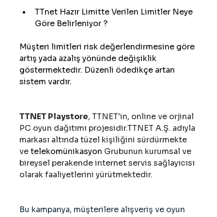
TTnet Hazır Limitte Verilen Limitler Neye 
Göre Belirleniyor ?
Müşteri limitleri risk değerlendirmesine göre 
artış yada azalış yönünde değişiklik 
göstermektedir. Düzenli ödedikçe artan 
sistem vardır.
TTNET Playstore
, TTNET'in, online ve orjinal 
PC oyun dağıtımı projesidir.TTNET A.Ş. adıyla 
markası altında tüzel kişiliğini sürdürmekte 
ve 
telekomünikasyon
 Grubunun kurumsal ve 
bireysel perakende internet servis sağlayıcısı 
olarak faaliyetlerini yürütmektedir.
Bu kampanya, müşterilere alışveriş ve oyun 