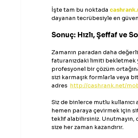
İşte tam bu noktada 
cashrank.
dayanan tecrübesiyle en güvenl
Sonuç: Hızlı, Şeffaf ve 
Zamanın paradan daha değerli o
faturanızdaki limiti bekletmek 
profesyonel bir çözüm ortağına 
sizi karmaşık formlarla veya b
adres  
http://cashrank.net/mo
Siz de binlerce mutlu kullanıcı 
hemen paraya çevirmek için site
teklif alabilirsiniz. Unutmayın,
size her zaman kazandırır.