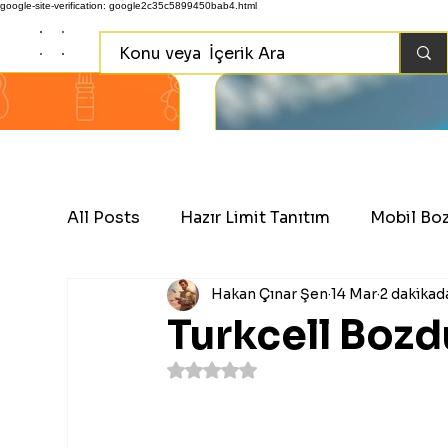
google-site-verification: google2c35c5899450bab4.html
All Posts
Hazır Limit Tanıtım
Mobil Bo
Hakan Çınar Şen
14 Mar
2 dakikad
Turkcell Boz
5 üzerinden NaN yıldız