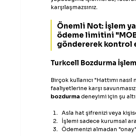
karşılaşmazsınız.
Önemli Not:
 İşlem y
ödeme limitini "MOB
göndererek kontrol e
Turkcell Bozdurma İşlem
Birçok kullanıcı "Hattımı nasıl 
faaliyetlerine karşı savunmasız 
bozdurma
 deneyimi için şu alt
Asla hat şifrenizi veya kişis
İşlemi sadece kurumsal aray
Ödemenizi almadan "onay" 