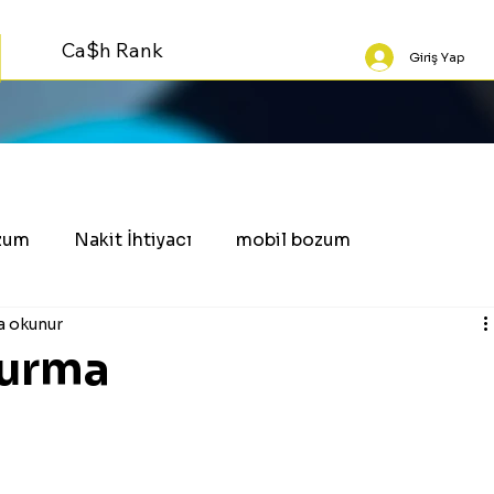
Ca$h Rank
Giriş Yap
zum
Nakit İhtiyacı
mobil bozum
a okunur
durma