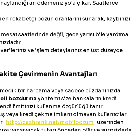
onaylandığı an ödemeniz yola çıkar. Saatlerce 
.
i en rekabetçi bozun oranlarını sunarak, kaybınızı
mesai saatlerinde değil, gece yarısı bile yardıma 
ızdadır.
l verileriniz ve işlem detaylarınız en üst düzeyde 
akite Çevirmenin Avantajları
enmedik bir harcama veya sadece cüzdanınızda 
cell bozdurma
 yöntemi size bankaların kredi 
ndi limitinizi kullanma özgürlüğü tanır.
lmuş veya kredi çekme imkanı olmayan kullanıcılar 
.  
http://cashrank.net/mobilbozum
   üzerinden 
ıza yansıyacak tutarı önceden bilir ve sürprizlerle