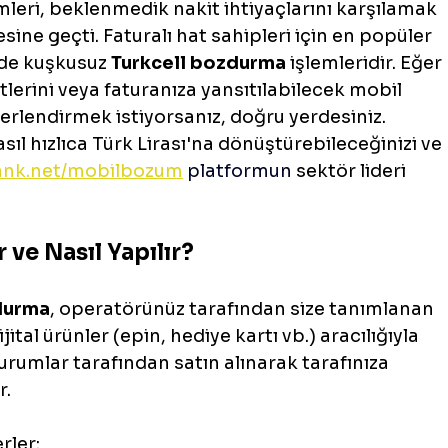
leri, beklenmedik nakit ihtiyaçlarını karşılamak 
ine geçti. Faturalı hat sahipleri için en popüler 
 de kuşkusuz 
Turkcell bozdurma
 işlemleridir. Eğer 
tlerini veya faturanıza yansıtılabilecek mobil 
rlendirmek istiyorsanız, doğru yerdesiniz.
 nasıl hızlıca Türk Lirası'na dönüştürebileceğinizi ve 
rank.net/mobilbozum
 platformun
 sektör lideri 
ve Nasıl Yapılır?
durma
, operatörünüz tarafından size tanımlanan 
jital ürünler (epin, hediye kartı vb.) aracılığıyla 
kurumlar tarafından satın alınarak tarafınıza 
r.
rler: