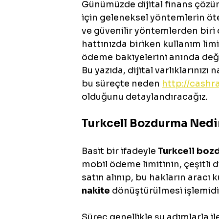
Günümüzde dijital finans çözüm
için geleneksel yöntemlerin ötes
ve güvenilir yöntemlerden biri
hattınızda biriken kullanım limi
ödeme bakiyelerini anında değe
Bu yazıda, dijital varlıklarınızı
bu süreçte neden 
http://cash
olduğunu detaylandıracağız.
Turkcell Bozdurma Nedir 
Basit bir ifadeyle 
Turkcell boz
mobil ödeme limitinin, çeşitli di
satın alınıp, bu hakların aracı 
nakite
 dönüştürülmesi işlemidi
Süreç genellikle şu adımlarla ile