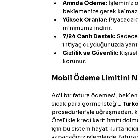
Anında Ödeme:
 İşleminiz 
beklemenize gerek kalmaz
Yüksek Oranlar:
 Piyasadak
minimuma indirir.
7/24 Canlı Destek:
 Sadece 
ihtiyaç duyduğunuzda yanın
Gizlilik ve Güvenlik:
 Kişise
korunur.
Mobil Ödeme Limitini N
Acil bir fatura ödemesi, bekl
sıcak para görme isteği... 
Turk
prosedürleriyle uğraşmadan, ke
Özellikle kredi kartı limiti do
için bu sistem hayat kurtarıcıdır
yapacağınız işlemlerde, faturan