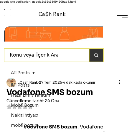
google-site-verification: google2c35c5899450bab4.html
Ca$h Rank
All Posts
Cash Rank
27 Tem 2025
4 dakikada okunur
All Posts
Vodafone SMS bozum
Hazır Limit Tanıtım
Güncelleme tarihi:
24 Oca
Mobil Bozum
5 üzerinden NaN yıldız
Nakit İhtiyacı
mobil bozum
	Vodafone SMS bozum
, Vodafone 