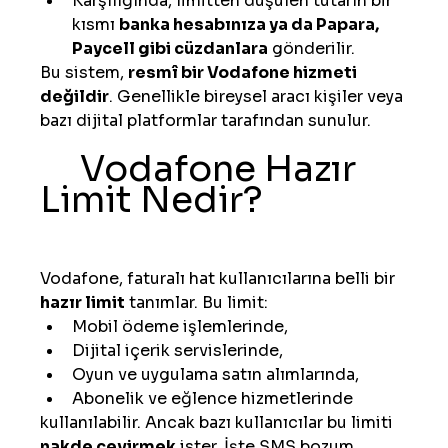
Karşılığında, limitten düşülen tutarın bir 
kısmı 
banka hesabınıza ya da Papara, 
Paycell gibi cüzdanlara
 gönderilir.
Bu sistem, 
resmî bir Vodafone hizmeti 
değildir
. Genellikle bireysel aracı kişiler veya 
bazı dijital platformlar tarafından sunulur.
Vodafone Hazır 
Limit Nedir?
Vodafone, faturalı hat kullanıcılarına belli bir 
hazır limit
 tanımlar. Bu limit:
Mobil ödeme işlemlerinde,
Dijital içerik servislerinde,
Oyun ve uygulama satın alımlarında,
Abonelik ve eğlence hizmetlerinde
kullanılabilir. Ancak bazı kullanıcılar bu limiti 
nakde çevirmek
 ister. İşte SMS bozum 