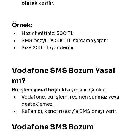
olarak
 kesilir.
Örnek:
Hazır limitiniz: 500 TL
SMS onayı ile 500 TL harcama yapılır
Size 250 TL gönderilir
Vodafone SMS Bozum Yasal 
mı?
Bu işlem 
yasal boşlukta
 yer alır. Çünkü:
Vodafone, bu işlemi resmen sunmaz veya 
desteklemez.
Kullanıcı, kendi rızasıyla SMS onayı verir.
Vodafone SMS Bozum 