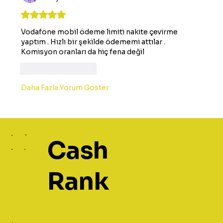
5 üzerinden 5 yıldız
Vodafone mobil ödeme limiti nakite çevirme 
yaptım . Hızlı bir şekilde ödememi attılar . 
Komisyon oranları da hiç fena değil 
Beğen
Yanıtla
Daha Fazla Yorum Göster
Cash
Rank