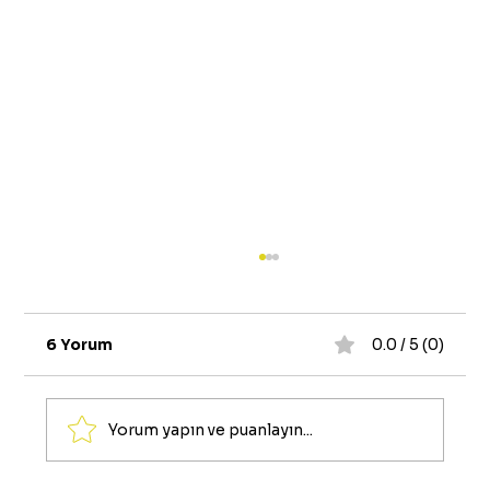
6 Yorum
0.0 / 5 (0)
Pubg Uc Bozdurma
Yorum yapın ve puanlayın...