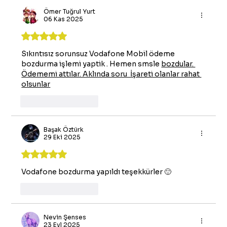
Ömer Tuğrul Yurt
06 Kas 2025
5 üzerinden 5 yıldız
Sıkıntısız sorunsuz Vodafone Mobil ödeme 
bozdurma işlemi yaptik . Hemen smsle 
bozdular. 
Ödememi attılar. Aklında soru  İşareti olanlar rahat 
olsunlar
Beğen
Yanıtla
Başak Öztürk
29 Eki 2025
5 üzerinden 5 yıldız
Vodafone bozdurma yapıldı teşekkürler 🙂 
Beğen
Yanıtla
Nevin Şenses
23 Eyl 2025