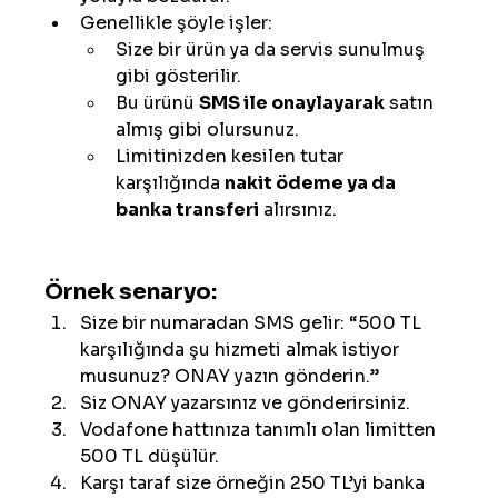
Genellikle şöyle işler:
Size bir ürün ya da servis sunulmuş 
gibi gösterilir.
Bu ürünü 
SMS ile onaylayarak
 satın 
almış gibi olursunuz.
Limitinizden kesilen tutar 
karşılığında 
nakit ödeme ya da 
banka transferi
 alırsınız.
Örnek senaryo:
Size bir numaradan SMS gelir: “500 TL 
karşılığında şu hizmeti almak istiyor 
musunuz? ONAY yazın gönderin.”
Siz ONAY yazarsınız ve gönderirsiniz.
Vodafone hattınıza tanımlı olan limitten 
500 TL düşülür.
Karşı taraf size örneğin 250 TL’yi banka 