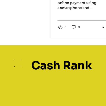
online payment using
a smartphone and
credit card indoors.
Dijital ekonominin
hızla geliştiği
günümüzde, mobil
6
0
3
ödeme sistemlerinin
sunduğu kolaylıklar iş
dünyasında devrim
yaratmaktadır.
Özellikle Türkiye'deki
dinamik pazarda,
Cash Rank
yüklenmiş bakiyelerin
nakde çevrilmesi
ihtiyacı, güvenilir
çözümlerin önemini
katbekat artırmıştır. Bu
bağlamda, Cash Rank
platformu, mobil
ödeme bakiyelerini
güvenli ve şeffaf bir