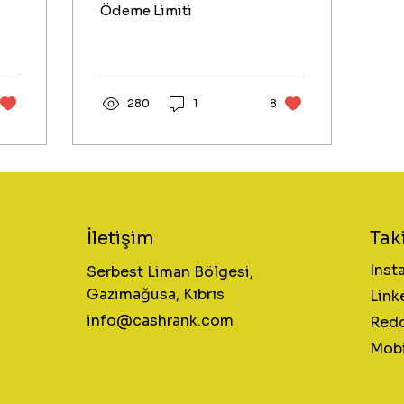
Ödeme Limiti
280
1
8
Tak
İletişim
Inst
Serbest Liman Bölgesi,
Gazimağusa, Kıbrıs
Link
info@cashrank.com
Redd
Mob