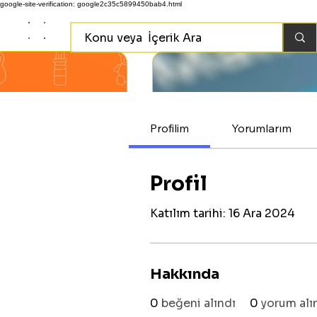
google-site-verification: google2c35c5899450bab4.html
Profilim
Yorumlarım
Profil
Katılım tarihi: 16 Ara 2024
Hakkında
0
beğeni alındı
0
yorum alı