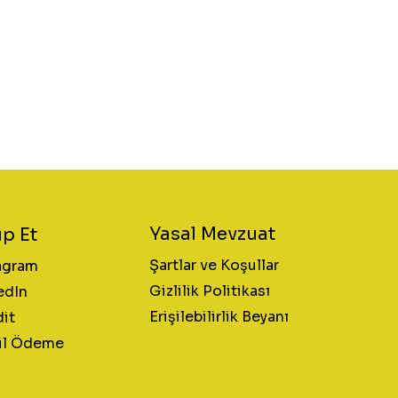
Yasal Mevzuat
ip Et
Şartlar ve Koşullar
agram
Gizlilik Politikası
edIn
Erişilebilirlik Beyanı
it
il Ödeme