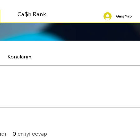
Ca$h Rank
Giriş Yap
Konularım
ndı
0
en iyi cevap