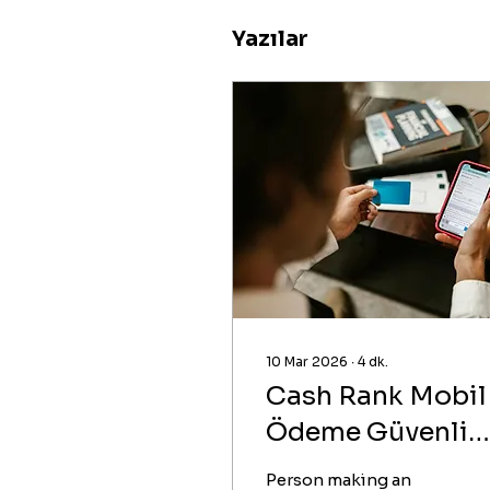
Yazılar
10 Mar 2026
∙
4
dk.
Cash Rank Mobil
Ödeme Güvenli
Bozum Rehberi
Person making an